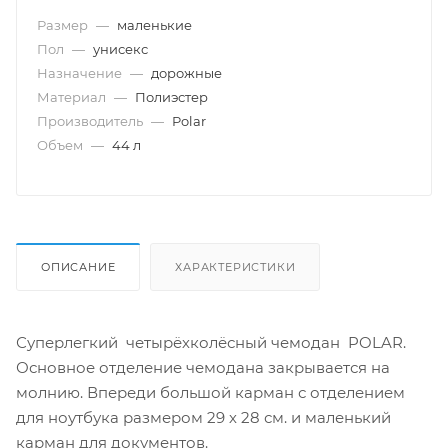
Размер
—
маленькие
Пол
—
унисекс
Назначение
—
дорожные
Материал
—
Полиэстер
Производитель
—
Polar
Объем
—
44 л
ОПИСАНИЕ
ХАРАКТЕРИСТИКИ
Суперлегкий четырёхколёсный чемодан POLAR.
Основное отделение чемодана закрывается на
молнию. Впереди большой карман с отделением
для ноутбука размером 29 х 28 см. и маленький
карман для документов.