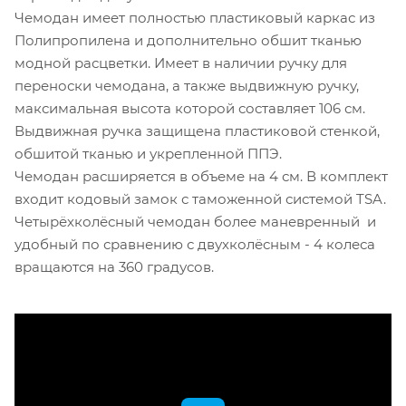
Чемодан имеет полностью пластиковый каркас из
Полипропилена и дополнительно обшит тканью
модной расцветки. Имеет в наличии ручку для
переноски чемодана, а также выдвижную ручку,
максимальная высота которой составляет 106 см.
Выдвижная ручка защищена пластиковой стенкой,
обшитой тканью и укрепленной ППЭ.
Чемодан расширяется в объеме на 4 см. В комплект
входит кодовый замок с таможенной системой TSA.
Четырёхколёсный чемодан более маневренный и
удобный по сравнению с двухколёсным - 4 колеса
вращаются на 360 градусов.