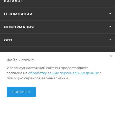
КАТАЛОГ
О КОМПАНИИ
ИНФОРМАЦИЯ
ОПТ
+7 (495) 127-74-40
Файлы cookie
Используя настоящий сайт, вы предоставляете
shop@polar-bags.ru
согласие на
обработку ваших персональных данных
с
помощью сервисов веб-аналитики.
СОГЛАСЕН