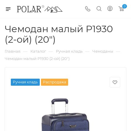
0
Чемодан малый Р1930
(2-ой) (20")
—
—
—
—
Главная
Каталог
Ручная кладь
Чемоданы
Чемодан малый Р1930 (2-ой) (20")
Ручная кладь
Распродажа