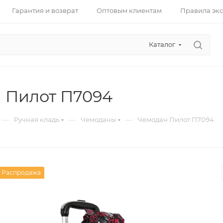
Гарантия и возврат
Оптовым клиентам
Правила эк
Каталог
 Пилот П7094
—
—
—
Ручная кладь
Чемоданы
Чемодан Пилот П7094
Распродажа