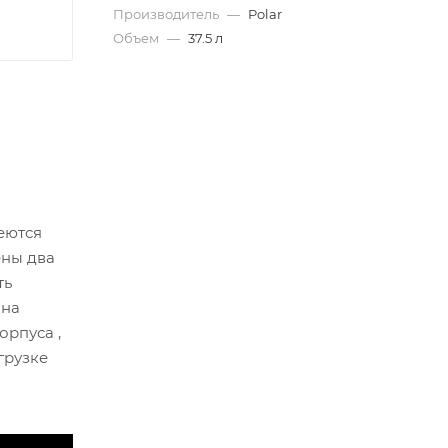
Производитель
—
Polar
Объем
—
37.5 л
еются
ены два
ть
 на
орпуса ,
грузке