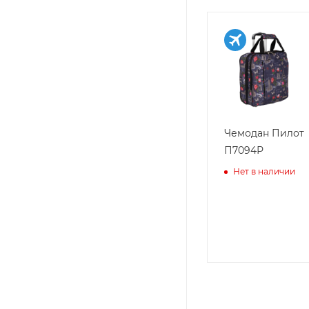
Чемодан Пилот
П7094Р
Нет в наличии