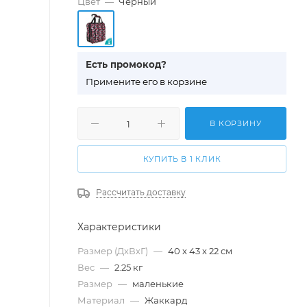
Цвет
—
Черный
Есть промокод?
П
римените его в корзине
В КОРЗИНУ
КУПИТЬ В 1 КЛИК
Рассчитать доставку
Характеристики
Размер (ДхВхГ)
—
40 х 43 х 22 см
Вес
—
2.25 кг
Размер
—
маленькие
Материал
—
Жаккард