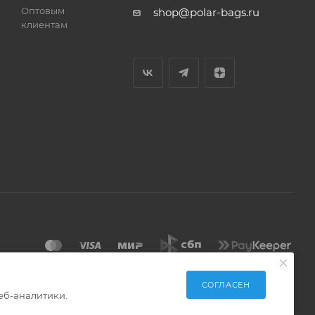
Оптовым
shop@polar-bags.ru
клиентам
СОГЛАСЕН
еб-аналитики.