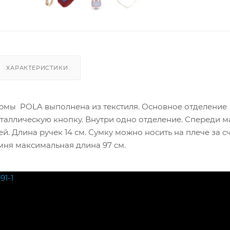
ХАРАКТЕРИСТИКИ
мы POLA выполнена из текстиля. Основное отделение
еталлическую кнопку. Внутри одно отделение. Спереди 
й. Длина ручек 14 см. Сумку можно носить на плече за с
мня максимальная длина 97 см.