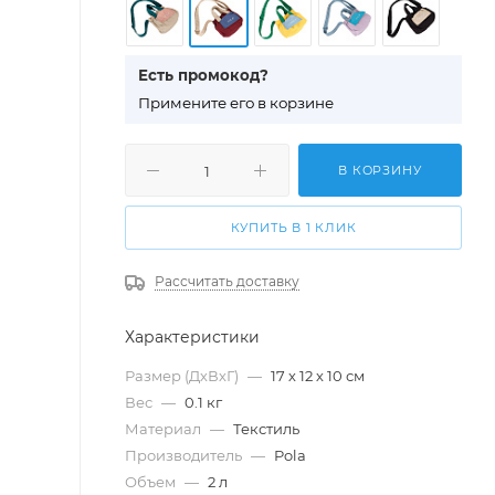
Есть промокод?
П
римените его в корзине
В КОРЗИНУ
КУПИТЬ В 1 КЛИК
Рассчитать доставку
Характеристики
Размер (ДхВхГ)
—
17 х 12 х 10 см
Вес
—
0.1 кг
Материал
—
Текстиль
Производитель
—
Pola
Объем
—
2 л