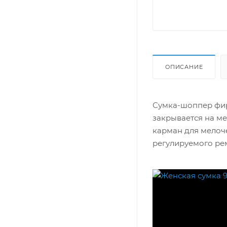
ОПИСАНИЕ
Сумка-шоппер фир
закрывается на м
карман для мелоче
регулируемого ре