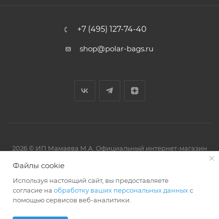
+7 (495) 127-74-40
shop@polar-bags.ru
2026 © ИП Мамаева М.А. Официальный интернет-магазин
торговой марки Polar.
Файлы cookie
Используя настоящий сайт, вы предоставляете
согласие на
обработку ваших персональных данных
с
помощью сервисов веб-аналитики.
Артмикс
Разработано в