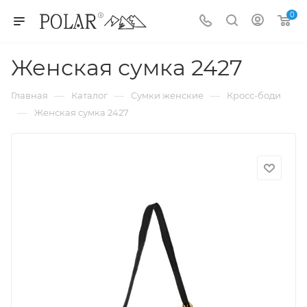
0
Женская сумка 2427
—
—
—
Главная
Каталог
Сумки женские
Кросс-боди
—
Женская сумка 2427