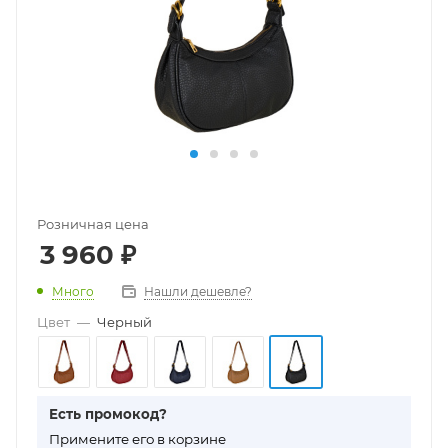
Розничная цена
3 960
₽
Много
Нашли дешевле?
Цвет
—
Черный
Есть промокод?
П
римените его в корзине