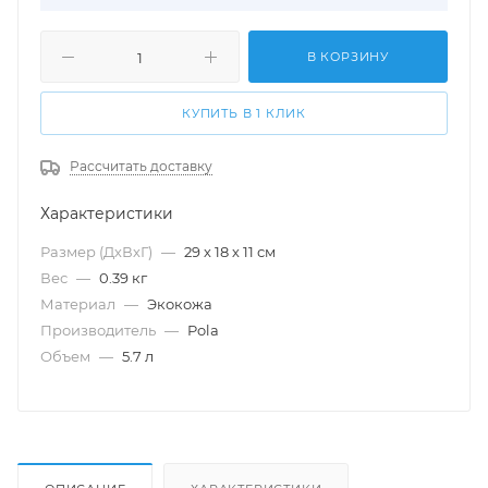
В КОРЗИНУ
КУПИТЬ В 1 КЛИК
Рассчитать доставку
Характеристики
Размер (ДхВхГ)
—
29 х 18 х 11 см
Вес
—
0.39 кг
Материал
—
Экокожа
Производитель
—
Pola
Объем
—
5.7 л