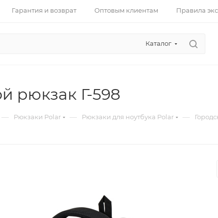
Гарантия и возврат
Оптовым клиентам
Правила эк
Каталог
й рюкзак Г-598
—
—
—
Рюкзаки Polar
Рюкзаки для ноутбука Polar
Городс