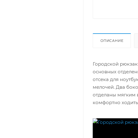
ОПИСАНИЕ
Городской рюкзак 
основных отделени
отсека для ноутбу
мелочей. Два боко
отделаны мягким 
комфортно ходить 