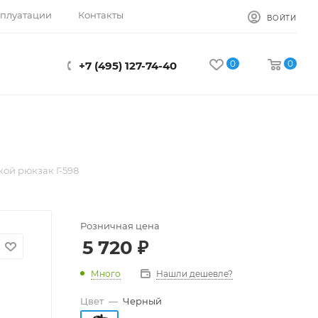
сплуатации
Контакты
ВОЙТИ
0
0
+7 (495) 127-74-40
кой рюкзак Г-598
Розничная цена
5 720
₽
Много
Нашли дешевле?
Цвет
—
Черный