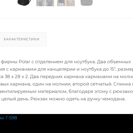
ХАРАКТЕРИСТИКИ
фирмы Polar с отделением для ноутбука. Два объемных
я с карманами для канцелярии и ноутбука до 15", разм
ка 38 x 28 x 2. Два передних кармана карманами на молн
вых кармана, один на молнии, второй сетчатый. Спинка
вентилируемым материалом, благодаря этому с рюкзак
целый день. Рюкзак можно одеть на ручку чемодана.