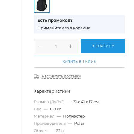
Есть промокод?
П
римените его в корзине
В КОРЗИНУ
КУПИТЬ В 1 КЛИК
Рассчитать доставку
Характеристики
Размер (ДхВхГ)
—
31 х 41 х 17 см
Вес
—
0.8 кг
Материал
—
Полиэстер
Производитель
—
Polar
Объем
—
22 л