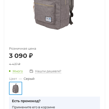
Розничная цена
3 090
₽
4 437
₽
Много
Нашли дешевле?
Цвет
—
Серый
Есть промокод?
П
римените его в корзине