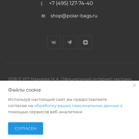
+7 (495) 127-74-40
shop@polar-bags.ru
2026 © ИП Мамаева М.А. Официальный интернет-магазин
торговой марки Polar.
Файлы cookie
Используя настоящий сайт, вы предоставляете
согласие на
обработку ваших персональных данных
с
помощью сервисов веб-аналитики.
Артмикс
Разработано в
СОГЛАСЕН