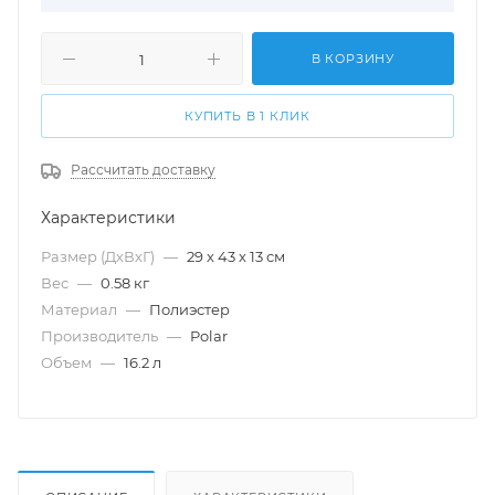
В КОРЗИНУ
КУПИТЬ В 1 КЛИК
Рассчитать доставку
Характеристики
Размер (ДхВхГ)
—
29 х 43 х 13 см
Вес
—
0.58 кг
Материал
—
Полиэстер
Производитель
—
Polar
Объем
—
16.2 л