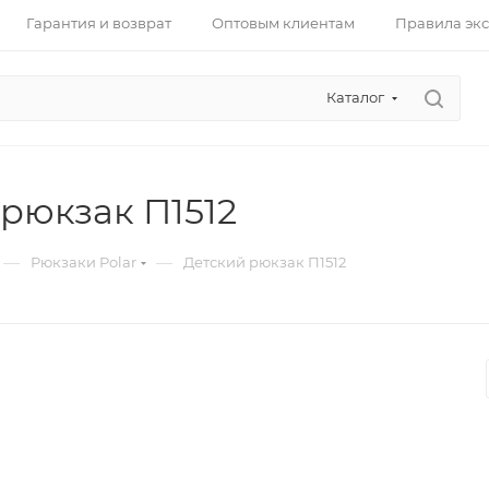
Гарантия и возврат
Оптовым клиентам
Правила эк
Каталог
рюкзак П1512
—
—
Рюкзаки Polar
Детский рюкзак П1512