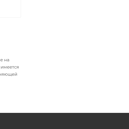
е на
 имеется
аняющей