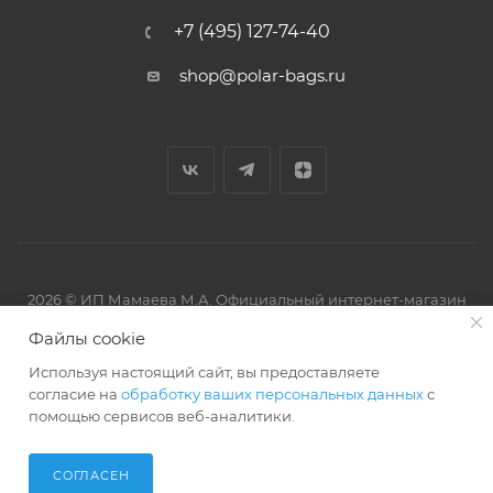
+7 (495) 127-74-40
shop@polar-bags.ru
2026 © ИП Мамаева М.А. Официальный интернет-магазин
торговой марки Polar.
Файлы cookie
Используя настоящий сайт, вы предоставляете
согласие на
обработку ваших персональных данных
с
помощью сервисов веб-аналитики.
Артмикс
Разработано в
СОГЛАСЕН