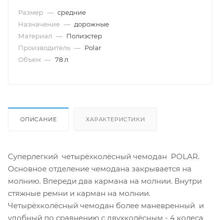
Размер
—
cредние
Назначение
—
дорожные
Материал
—
Полиэстер
Производитель
—
Polar
Объем
—
78 л
ОПИСАНИЕ
ХАРАКТЕРИСТИКИ
Суперлегкий четырёхколёсный чемодан POLAR.
Основное отделение чемодана закрывается на
молнию. Впереди два кармана на молнии. Внутри
стяжные ремни и карман на молнии.
Четырёхколёсный чемодан более маневренный и
удобный по сравнению с двухколёсным - 4 колеса