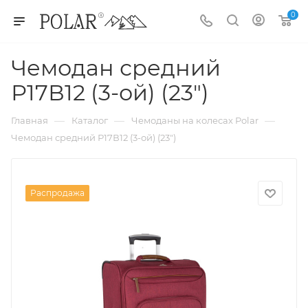
0
Чемодан средний
Р17В12 (3-ой) (23")
—
—
—
Главная
Каталог
Чемоданы на колесах Polar
Чемодан средний Р17В12 (3-ой) (23")
Распродажа