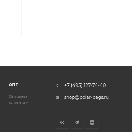
ОПТ
+7 (495) 127-74-40
Оптовым
shop@polar-bags.ru
клиентам