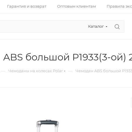
Гарантия и возврат
Оптовым клиентам
Правила эк
Каталог
ABS большой Р1933(3-ой) 
—
—
Чемоданы на колесах Polar
Чемодан ABS большой Р1933(