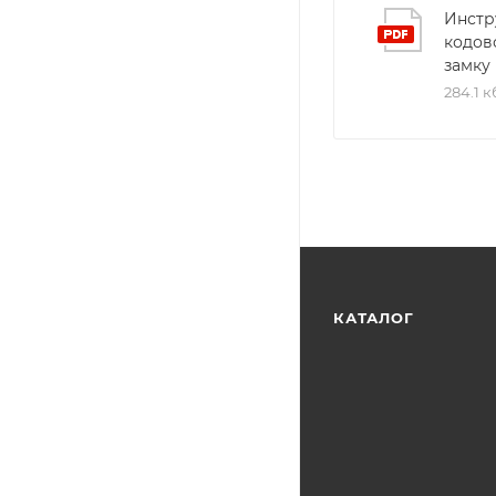
Инстр
кодов
замку
284.1 к
КАТАЛОГ