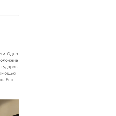
ти. Одно
положена
т ударов
 помощью
х. Есть