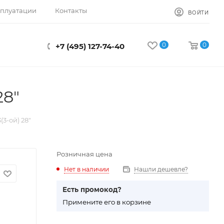
сплуатации
Контакты
ВОЙТИ
0
0
+7 (495) 127-74-40
28"
3-ой) 28"
Розничная цена
Нет в наличии
Нашли дешевле?
Есть промокод?
П
римените его в корзине